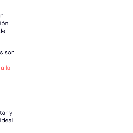
un
ión.
de
as son
a la
tar y
 ideal