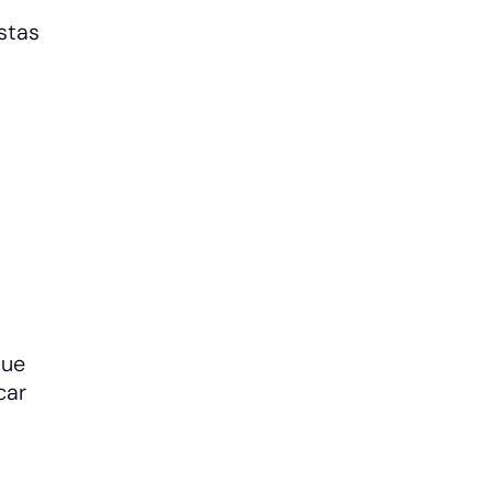
stas
que
car