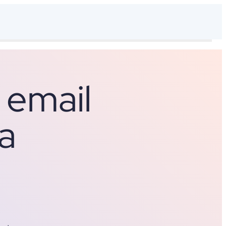
 email
a