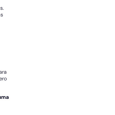
s.
as
ara
ero
suma